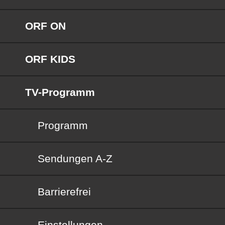
ORF ON
ORF KIDS
TV-Programm
Programm
Sendungen von A bis Z
Sendungen A-Z
Barrierefrei
Barrierefrei
Einstellungen