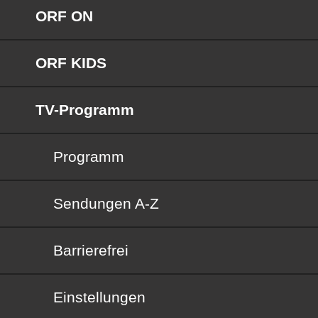
ORF ON
ORF KIDS
TV-Programm
Programm
Sendungen von A bis Z
Sendungen A-Z
Barrierefrei
Barrierefrei
Einstellungen