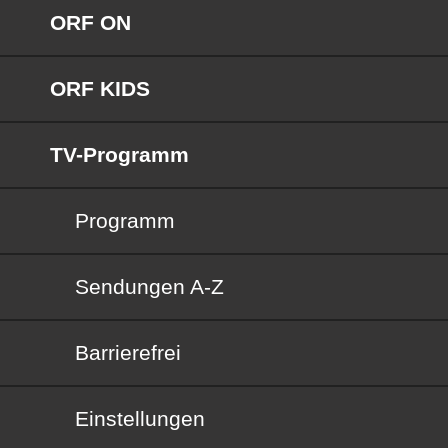
ORF ON
ORF KIDS
TV-Programm
Programm
Sendungen von A bis Z
Sendungen A-Z
Barrierefrei
Barrierefrei
Einstellungen