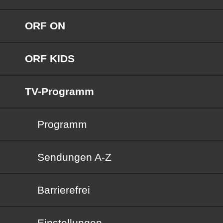
ORF ON
ORF KIDS
TV-Programm
Programm
Sendungen von A bis Z
Sendungen A-Z
Barrierefrei
Barrierefrei
Einstellungen