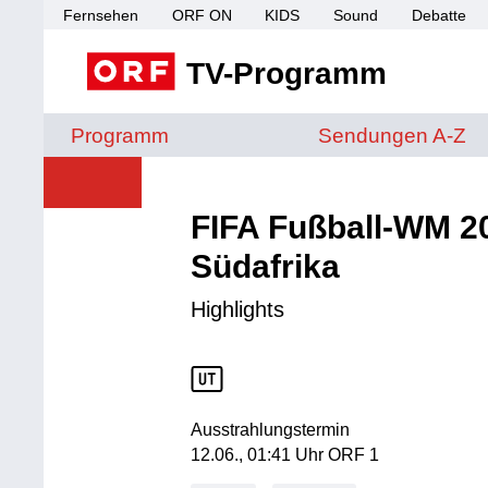
Fernsehen
ORF ON
KIDS
Sound
Debatte
TV-Programm
Sendungen von A 
Programm
Sendungen A-Z
FIFA Fußball-WM 2
Südafrika
Highlights
Ausstrahlungstermin
12. Juni, 01:41 Uhr in ORF 1
12.06., 01:41 Uhr ORF 1