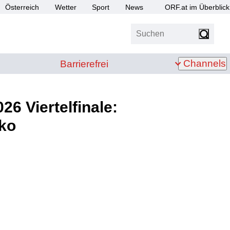
Österreich
Wetter
Sport
News
ORF.at im Überblick
Suchen
bis Z
Barrierefrei
Channels
Barrierefrei
6 Viertelfinale:
kko