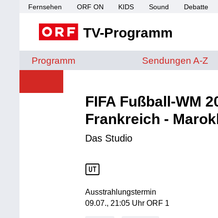
Fernsehen
ORF ON
KIDS
Sound
Debatte
TV-Programm
Sendungen von A 
Programm
Sendungen A-Z
FIFA Fußball-WM 202
Frankreich - Maro
Das Studio
Ausstrahlungstermin
09. Juli, 21:05 Uhr in ORF 1
09.07., 21:05 Uhr ORF 1