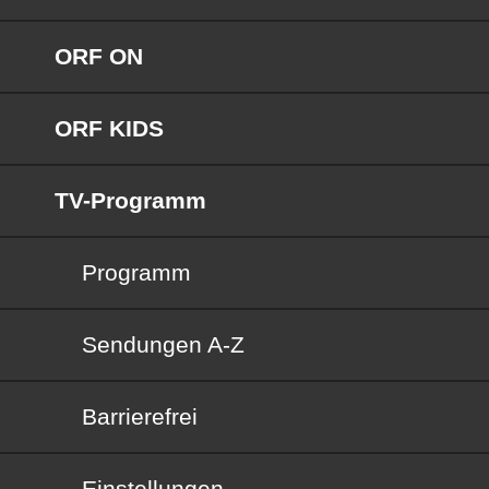
ORF ON
ORF KIDS
TV-Programm
Programm
Sendungen von A bis Z
Sendungen A-Z
Barrierefrei
Barrierefrei
Einstellungen