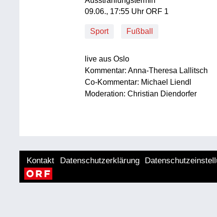
Ausstrahlungstermin
09. Juni, 17:55 Uhr in ORF 1
09.06., 17:55 Uhr ORF 1
Sport
Fußball
live aus Oslo
Kommentar: Anna-Theresa Lallitsch
Co-Kommentar: Michael Liendl
Moderation: Christian Diendorfer
Kontakt
Datenschutzerklärung
Datenschutzeinstel