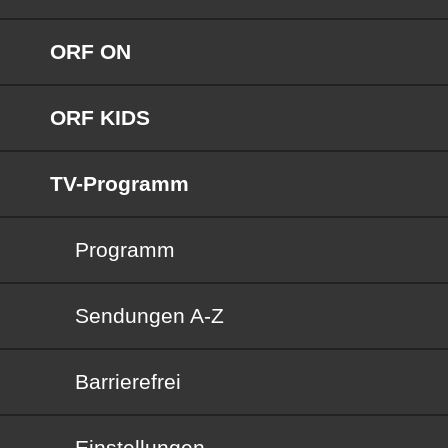
ORF ON
ORF KIDS
TV-Programm
Programm
Sendungen von A bis Z
Sendungen A-Z
Barrierefrei
Barrierefrei
Einstellungen