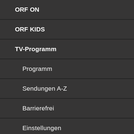
ORF ON
ORF KIDS
TV-Programm
Programm
Sendungen von A bis Z
Sendungen A-Z
Barrierefrei
Barrierefrei
Einstellungen