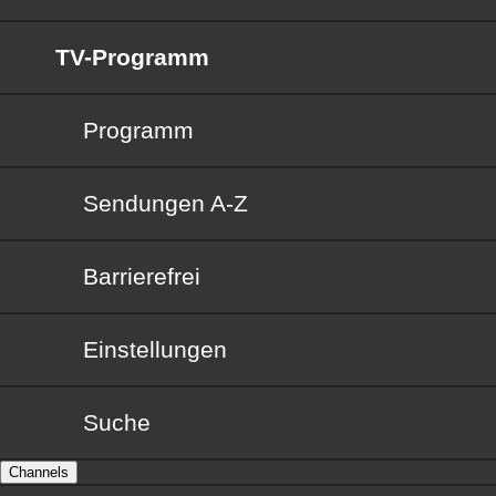
TV-Programm
Programm
Sendungen von A bis Z
Sendungen A-Z
Barrierefrei
Barrierefrei
Einstellungen
Suche
Channels