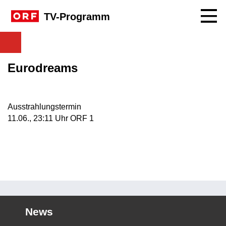
Navig
TV-Programm
Eurodreams
Ausstrahlungstermin
11. Juni, 23:11 Uhr in ORF 1
11.06., 23:11 Uhr ORF 1
News