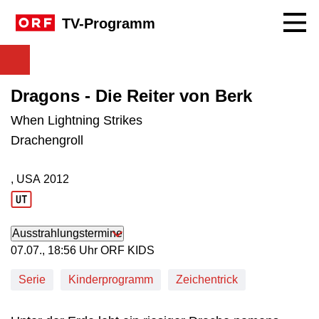
Navig
TV-Programm
Dragons - Die Reiter von Berk
When Lightning Strikes
Drachengroll
, USA
2012
Produktionsland: USA
Produktionsjahr: 2012
Ausstrahlungstermine
07. Juli, 18:56 Uhr in ORF KIDS
07.07., 18:56 Uhr ORF KIDS
Serie
Kinderprogramm
Zeichentrick