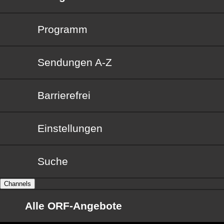
Programm
Sendungen von A bis Z
Sendungen A-Z
Barrierefrei
Barrierefrei
Einstellungen
Suche
Channels
Alle ORF-Angebote