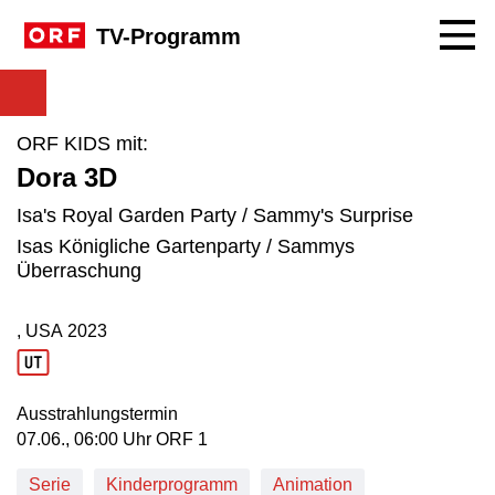
Navig
TV-Programm
ORF KIDS mit:
Dora 3D
Isa's Royal Garden Party / Sammy's Surprise
Isas Königliche Gartenparty / Sammys
Überraschung
, USA
2023
Produktionsland: USA
Produktionsjahr: 2023
Ausstrahlungstermin
07. Juni, 06:00 Uhr in ORF 1
07.06., 06:00 Uhr ORF 1
Serie
Kinderprogramm
Animation