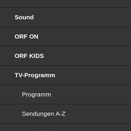
Sound
ORF ON
ORF KIDS
TV-Programm
Programm
Sendungen von A bis Z
Sendungen A-Z