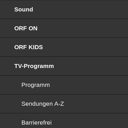
Sound
ORF ON
ORF KIDS
TV-Programm
Programm
Sendungen von A bis Z
Sendungen A-Z
Barrierefrei
Barrierefrei