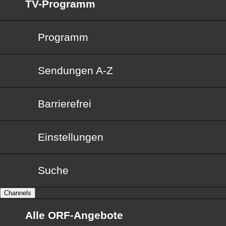
TV-Programm
Programm
Sendungen von A bis Z
Sendungen A-Z
Barrierefrei
Barrierefrei
Einstellungen
Suche
Channels
Alle ORF-Angebote