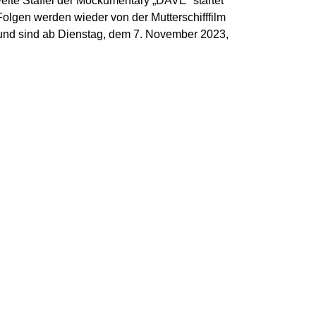
weite Staffel der Mockumentary „DAVE“ startet
Folgen werden wieder von der Mutterschifffilm
und sind ab Dienstag, dem 7. November 2023,