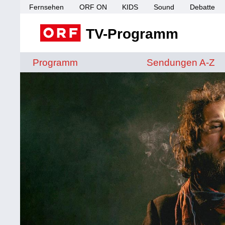
Fernsehen
ORF ON
KIDS
Sound
Debatte
TV-Programm
Sendungen von A 
Programm
Sendungen A-Z