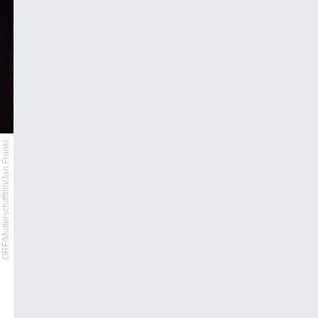
ORF/Mutterschifffilm/Jan Frankl