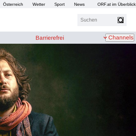
Österreich
Wetter
Sport
News
ORF.at im Überblick
Suchen
bis Z
Barrierefrei
Channels
Barrierefrei