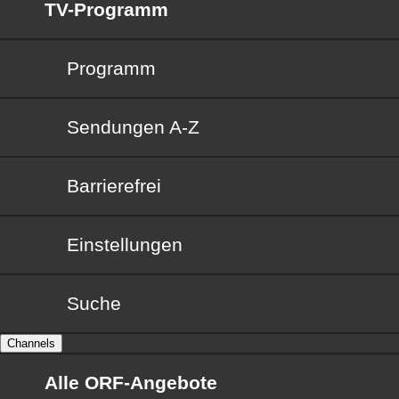
TV-Programm
Programm
Sendungen von A bis Z
Sendungen A-Z
Barrierefrei
Barrierefrei
Einstellungen
Suche
Channels
Alle ORF-Angebote