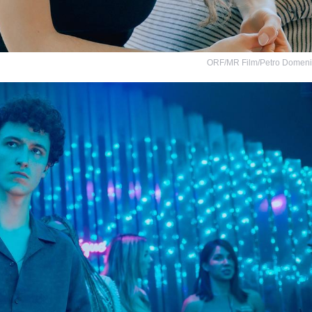
ORF/MR Film/Petro Domen