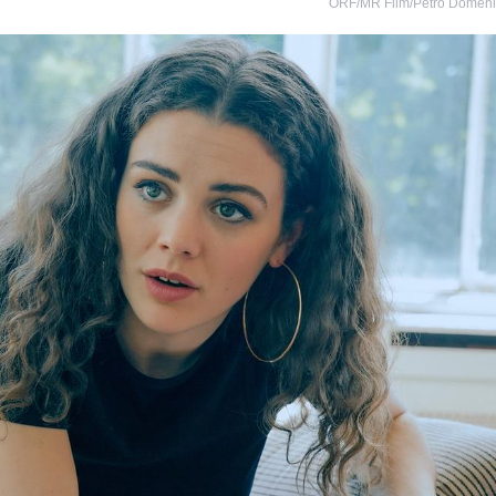
ORF/MR Film/Petro Domen