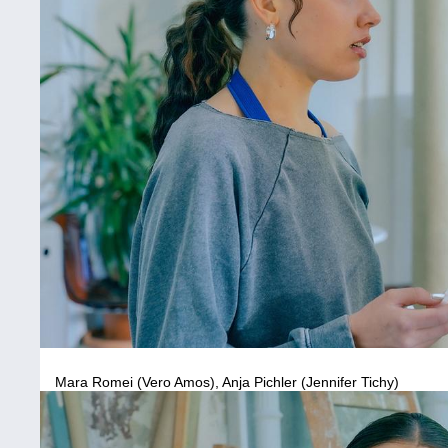
Mara Romei (Vero Amos), Anja Pichler (Jennifer Tichy)