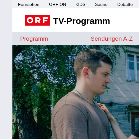
Fernsehen
ORF ON
KIDS
Sound
Debatte
TV-Programm
Sendungen von A 
Programm
Sendungen A-Z