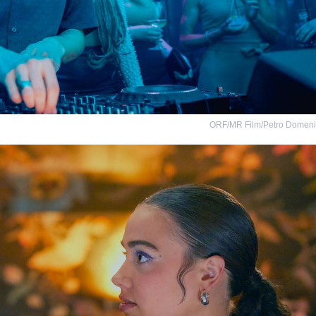
ORF/MR Film/Petro Domen