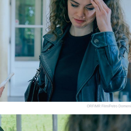
ORF/MR Film/Petro Domen