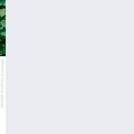
ORF/MR Film/Petro Domenigg