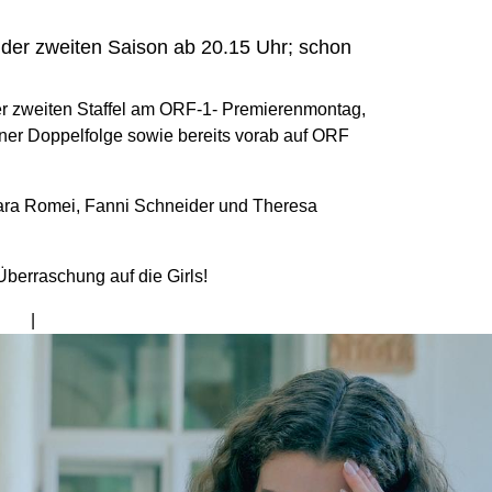
der zweiten Saison ab 20.15 Uhr; schon
der zweiten Staffel am ORF-1- Premierenmontag,
iner Doppelfolge sowie bereits vorab auf ORF
Mara Romei, Fanni Schneider und Theresa
Überraschung auf die Girls!
Bild
von