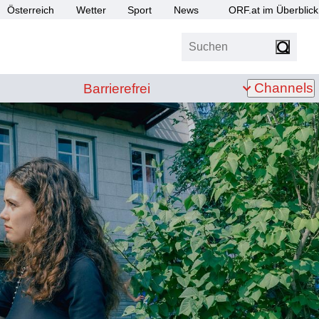
Österreich
Wetter
Sport
News
ORF.at im Überblick
Suchen
bis Z
Barrierefrei
Channels
Barrierefrei