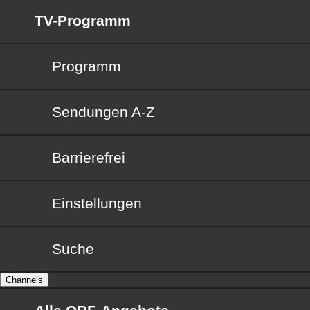
TV-Programm
Programm
Sendungen von A bis Z
Sendungen A-Z
Barrierefrei
Barrierefrei
Einstellungen
Suche
Channels