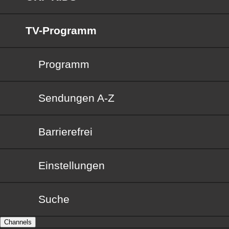
TV-Programm
Programm
Sendungen von A bis Z
Sendungen A-Z
Barrierefrei
Barrierefrei
Einstellungen
Suche
Channels