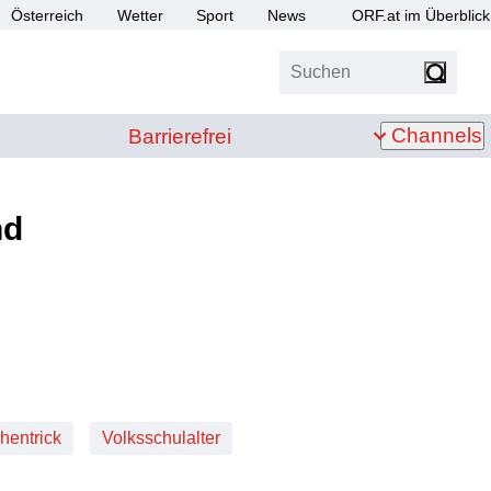
Österreich
Wetter
Sport
News
ORF.at im Überblick
Suchen
bis Z
Barrierefrei
Channels
Barrierefrei
nd
hentrick
Volksschulalter