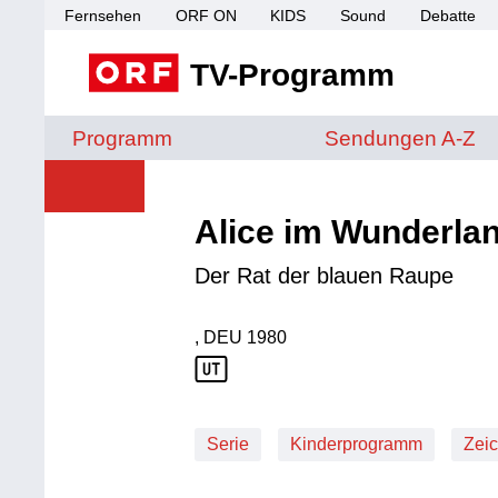
Fernsehen
ORF ON
KIDS
Sound
Debatte
TV-Programm
Sendungen von A 
Programm
Sendungen A-Z
Alice im Wunderla
Der Rat der blauen Raupe
, DEU
1980
Produktionsland: DEU
Produktionsjahr: 1980
Serie
Kinderprogramm
Zeic