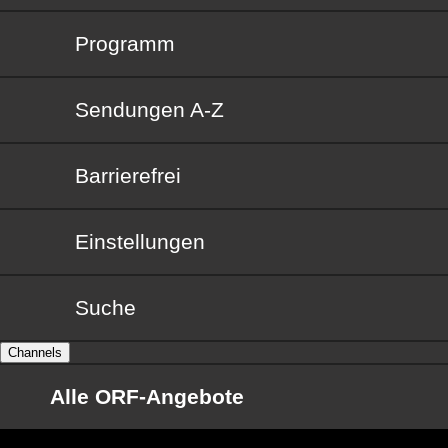
Programm
Sendungen von A bis Z
Sendungen A-Z
Barrierefrei
Barrierefrei
Einstellungen
Suche
Channels
Alle ORF-Angebote