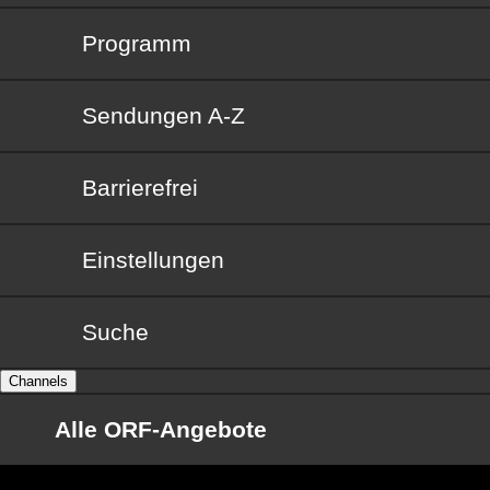
Programm
Sendungen von A bis Z
Sendungen A-Z
Barrierefrei
Barrierefrei
Einstellungen
Suche
Channels
Alle ORF-Angebote