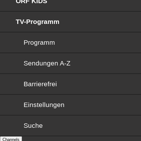
ORF KIDS
TV-Programm
Programm
Sendungen von A bis Z
Sendungen A-Z
Barrierefrei
Barrierefrei
Einstellungen
Suche
Channels