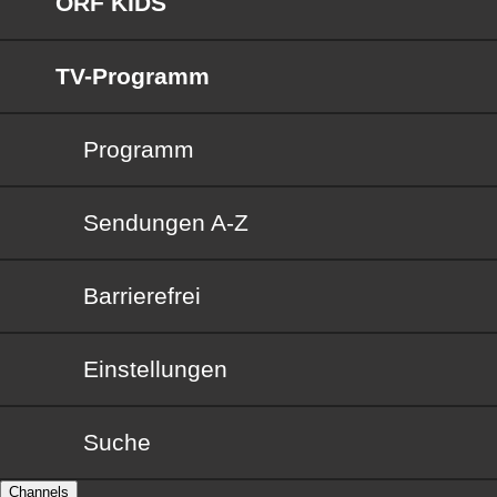
ORF KIDS
TV-Programm
Programm
Sendungen von A bis Z
Sendungen A-Z
Barrierefrei
Barrierefrei
Einstellungen
Suche
Channels