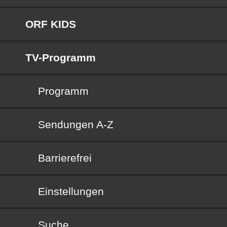
ORF KIDS
TV-Programm
Programm
Sendungen von A bis Z
Sendungen A-Z
Barrierefrei
Barrierefrei
Einstellungen
Suche