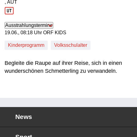
, AUT
Produktionsland: AUT
Ausstrahlungstermine
19. Juni, 08:18 Uhr in ORF KIDS
19.06., 08:18 Uhr ORF KIDS
Kinderprogramm
Volksschulalter
Begleite die Raupe auf ihrer Reise, sich in einen
wunderschönen Schmetterling zu verwandeln.
News
Sport