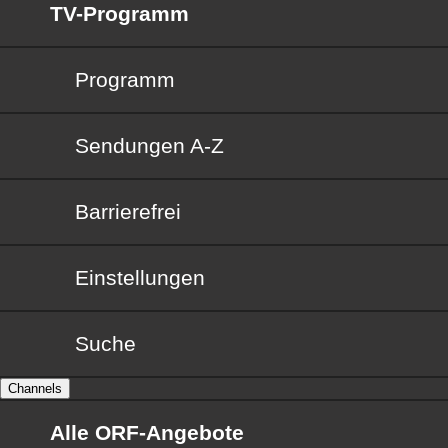
TV-Programm
Programm
Sendungen von A bis Z
Sendungen A-Z
Barrierefrei
Barrierefrei
Einstellungen
Suche
Channels
Alle ORF-Angebote