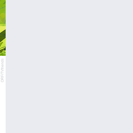
ORF/TVfriends