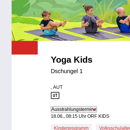
Yoga Kids
Dschungel 1
, AUT
Produktionsland: AUT
Ausstrahlungstermine
18. Juni, 08:15 Uhr in ORF KIDS
18.06., 08:15 Uhr ORF KIDS
Kinderprogramm
Volksschulalte