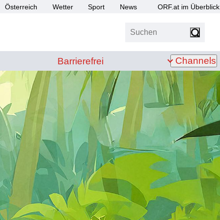
Österreich
Wetter
Sport
News
ORF.at im Überblick
Suchen
bis Z
Barrierefrei
Channels
Barrierefrei