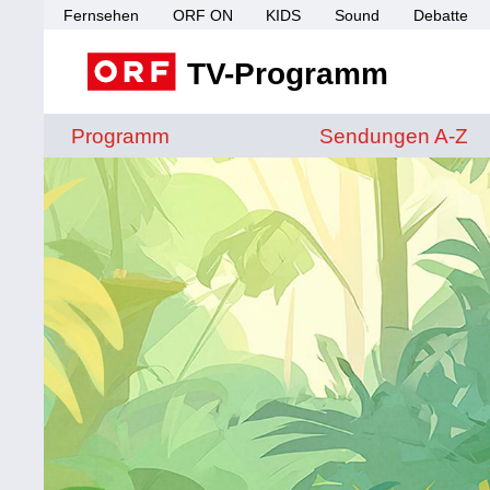
Fernsehen
ORF ON
KIDS
Sound
Debatte
TV-Programm
Sendungen von A 
Programm
Sendungen A-Z