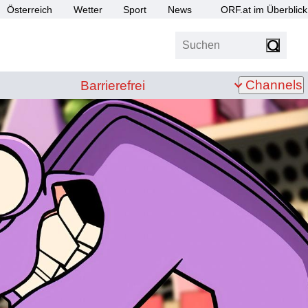
Österreich
Wetter
Sport
News
ORF.at im Überblick
Suchen
bis Z
Barrierefrei
Channels
Barrierefrei