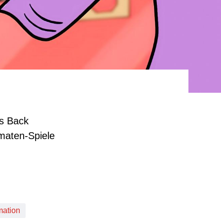
's Back
maten-Spiele
mation