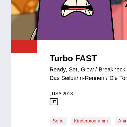
Turbo FAST
Ready, Set, Glow / Breakneck
Das Seilbahn-Rennen / Die To
, USA
2013
Produktionsland: USA
Produktionsjahr: 2013
Serie
Kinderprogramm
Ani