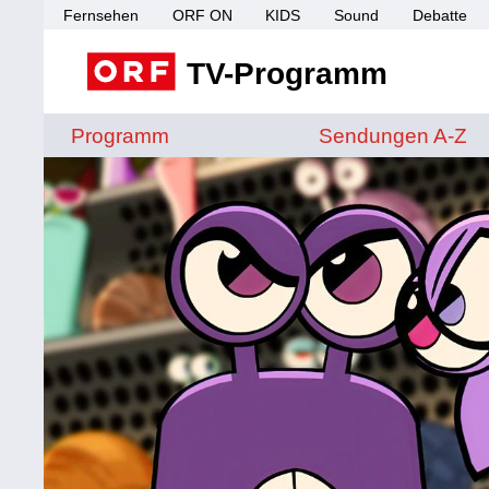
Fernsehen
ORF ON
KIDS
Sound
Debatte
TV-Programm
Sendungen von A 
Programm
Sendungen A-Z