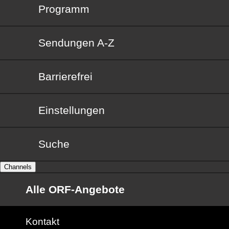
Programm
Sendungen von A bis Z
Sendungen A-Z
Barrierefrei
Barrierefrei
Einstellungen
Suche
Channels
Alle ORF-Angebote
Kontakt