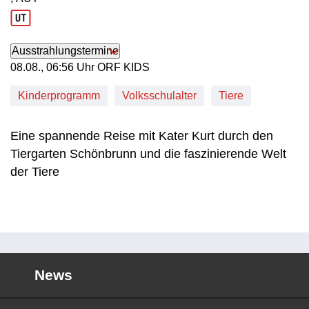
Produktionsland: AUT
Ausstrahlungstermine
08. August, 06:56 Uhr in ORF KIDS
08.08., 06:56 Uhr ORF KIDS
Kinderprogramm
Volksschulalter
Tiere
Eine spannende Reise mit Kater Kurt durch den
Tiergarten Schönbrunn und die faszinierende Welt
der Tiere
News