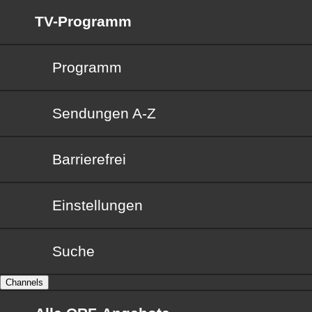
TV-Programm
Programm
Sendungen von A bis Z
Sendungen A-Z
Barrierefrei
Barrierefrei
Einstellungen
Suche
Channels