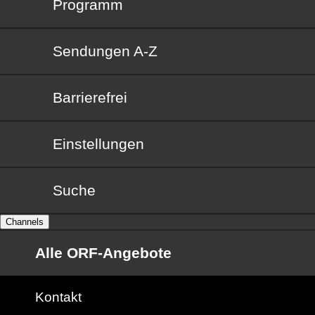
Programm
Sendungen von A bis Z
Sendungen A-Z
Barrierefrei
Barrierefrei
Einstellungen
Suche
Channels
Alle ORF-Angebote
Kontakt