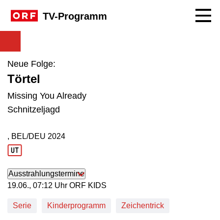
Navig
TV-Programm
Neue Folge:
Törtel
Missing You Already
Schnitzeljagd
, BEL/DEU
2024
Produktionsland: BEL/DEU
Produktionsjahr: 2024
Ausstrahlungstermine
19. Juni, 07:12 Uhr in ORF KIDS
19.06., 07:12 Uhr ORF KIDS
Serie
Kinderprogramm
Zeichentrick