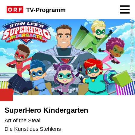
Navig
TV-Programm
ORF/YFE Your Family Entertainment
SuperHero Kindergarten
Art of the Steal
Die Kunst des Stehlens