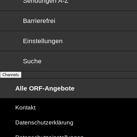
Sendungen von A bis Z
Sendungen A-Z
Barrierefrei
Barrierefrei
Einstellungen
Suche
Channels
Alle ORF-Angebote
Kontakt
Datenschutzerklärung