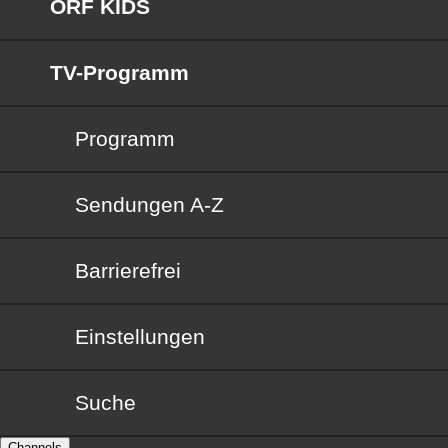
ORF KIDS
TV-Programm
Programm
Sendungen von A bis Z
Sendungen A-Z
Barrierefrei
Barrierefrei
Einstellungen
Suche
Channels