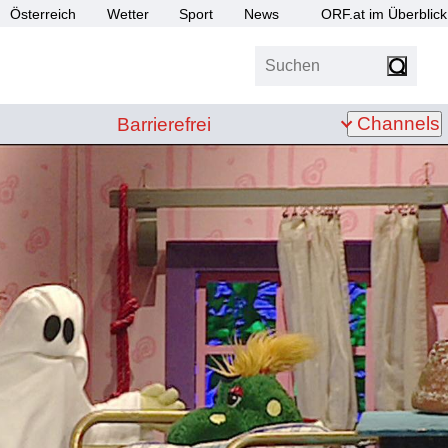
Österreich
Wetter
Sport
News
ORF.at im Überblick
Suchen
bis Z
Barrierefrei
Channels
Barrierefrei