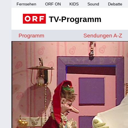
Fernsehen
ORF ON
KIDS
Sound
Debatte
TV-Programm
Sendungen von A 
Programm
Sendungen A-Z