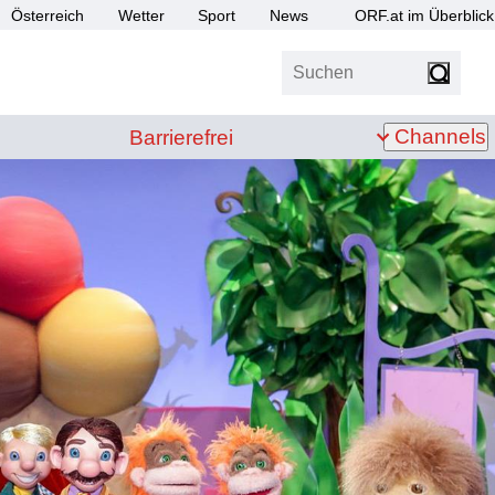
Österreich
Wetter
Sport
News
ORF.at im Überblick
Suchen
bis Z
Barrierefrei
Channels
Barrierefrei