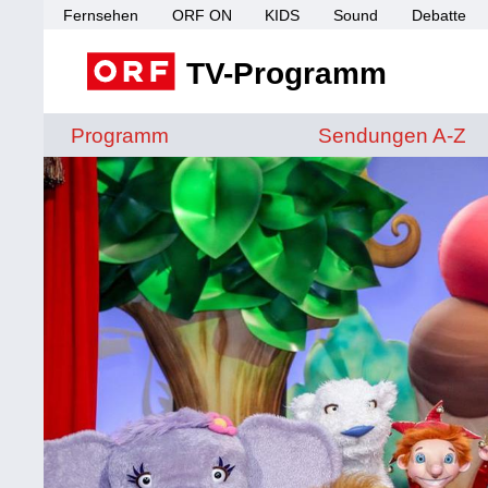
Fernsehen
ORF ON
KIDS
Sound
Debatte
TV-Programm
Sendungen von A 
Programm
Sendungen A-Z