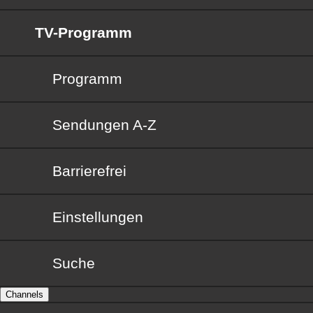
TV-Programm
Programm
Sendungen von A bis Z
Sendungen A-Z
Barrierefrei
Barrierefrei
Einstellungen
Suche
Channels