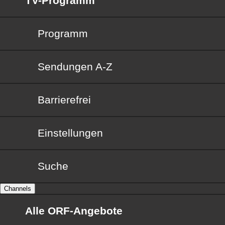
TV-Programm
Programm
Sendungen von A bis Z
Sendungen A-Z
Barrierefrei
Barrierefrei
Einstellungen
Suche
Channels
Alle ORF-Angebote