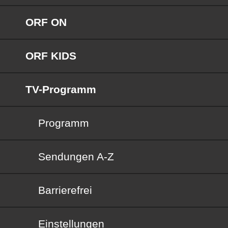
ORF ON
ORF KIDS
TV-Programm
Programm
Sendungen von A bis Z
Sendungen A-Z
Barrierefrei
Barrierefrei
Einstellungen