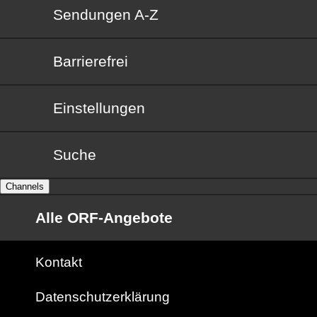
Sendungen von A bis Z
Sendungen A-Z
Barrierefrei
Barrierefrei
Einstellungen
Suche
Channels
Alle ORF-Angebote
Kontakt
Datenschutzerklärung