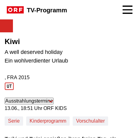
Navig
TV-Programm
Kiwi
A well deserved holiday
Ein wohlverdienter Urlaub
, FRA
2015
Produktionsland: FRA
Produktionsjahr: 2015
Ausstrahlungstermine
13. Juni, 18:51 Uhr in ORF KIDS
13.06., 18:51 Uhr ORF KIDS
Serie
Kinderprogramm
Vorschulalter