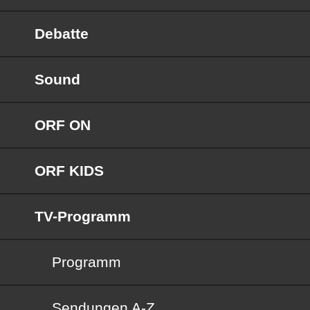
Debatte
Sound
ORF ON
ORF KIDS
TV-Programm
Programm
Sendungen von A bis Z
Sendungen A-Z