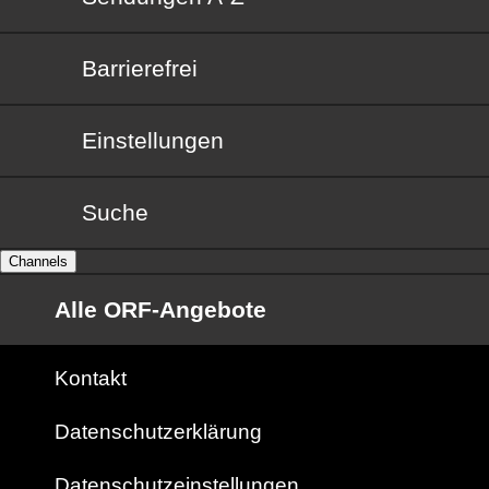
Barrierefrei
Barrierefrei
Einstellungen
Suche
Channels
Alle ORF-Angebote
Kontakt
Datenschutzerklärung
Datenschutzeinstellungen