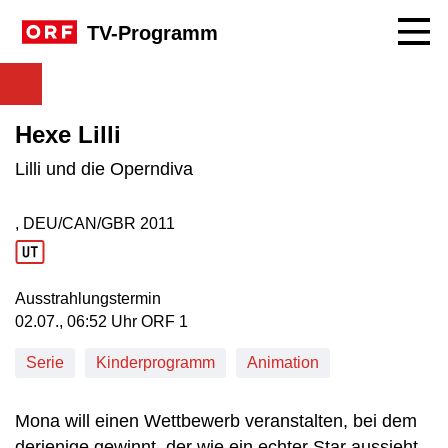
Navig
TV-Programm
Hexe Lilli
Lilli und die Operndiva
, DEU/CAN/GBR
2011
Produktionsland: DEU/CAN/GBR
Produktionsjahr: 2011
Ausstrahlungstermin
02. Juli, 06:52 Uhr in ORF 1
02.07., 06:52 Uhr ORF 1
Serie
Kinderprogramm
Animation
Mona will einen Wettbewerb veranstalten, bei dem
derjenige gewinnt, der wie ein echter Star aussieht.