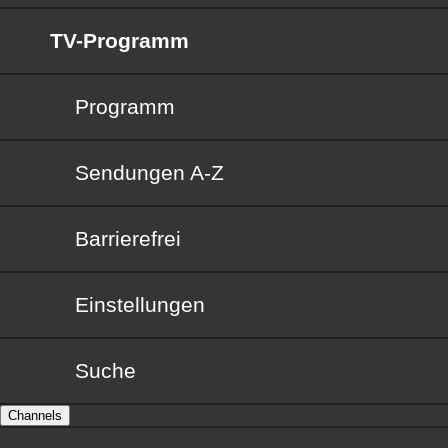
TV-Programm
Programm
Sendungen von A bis Z
Sendungen A-Z
Barrierefrei
Barrierefrei
Einstellungen
Suche
Channels