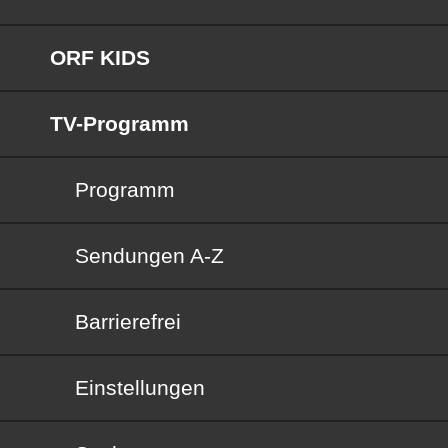
ORF KIDS
TV-Programm
Programm
Sendungen von A bis Z
Sendungen A-Z
Barrierefrei
Barrierefrei
Einstellungen