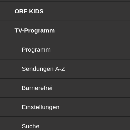
ORF KIDS
TV-Programm
Programm
Sendungen von A bis Z
Sendungen A-Z
Barrierefrei
Barrierefrei
Einstellungen
Suche