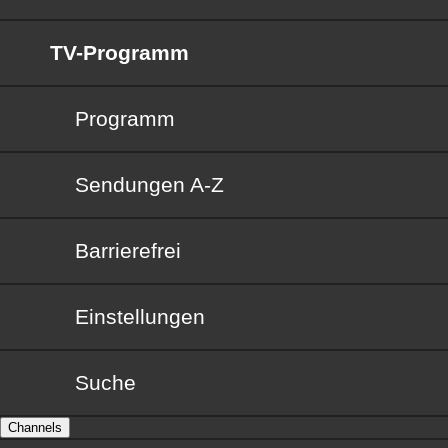
TV-Programm
Programm
Sendungen von A bis Z
Sendungen A-Z
Barrierefrei
Barrierefrei
Einstellungen
Suche
Channels