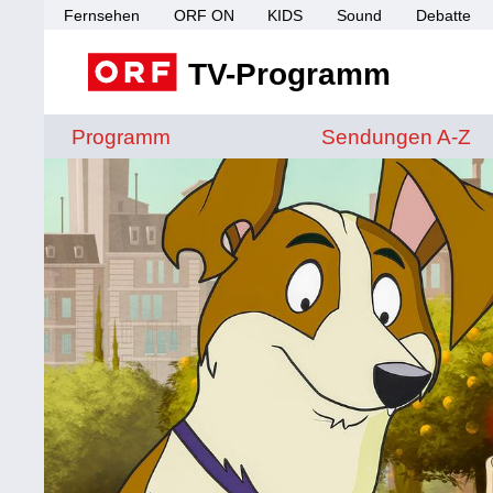
Fernsehen
ORF ON
KIDS
Sound
Debatte
TV-Programm
Sendungen von A 
Programm
Sendungen A-Z