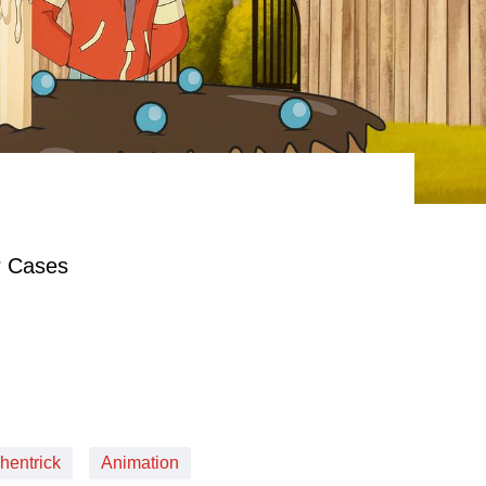
r Cases
hentrick
Animation