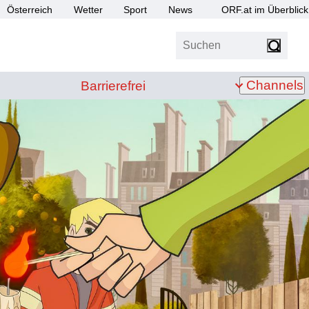
Österreich
Wetter
Sport
News
ORF.at im Überblick
Suchen
bis Z
Barrierefrei
Channels
Barrierefrei