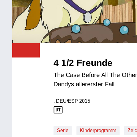
4 1/2 Freunde
The Case Before All The Othe
Dandys allererster Fall
, DEU/ESP
2015
Produktionsland: DEU/ESP
Produktionsjahr: 2015
Serie
Kinderprogramm
Zeic