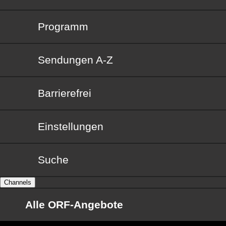
Programm
Sendungen von A bis Z
Sendungen A-Z
Barrierefrei
Barrierefrei
Einstellungen
Suche
Channels
Alle ORF-Angebote