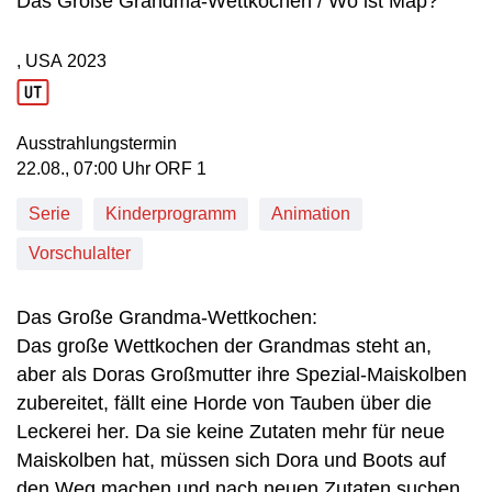
Das Große Grandma-Wettkochen / Wo ist Map?
, USA
2023
Produktionsland: USA
Produktionsjahr: 2023
Ausstrahlungstermin
22. August, 07:00 Uhr in ORF 1
22.08., 07:00 Uhr ORF 1
Serie
Kinderprogramm
Animation
Vorschulalter
Das Große Grandma-Wettkochen:
Das große Wettkochen der Grandmas steht an,
aber als Doras Großmutter ihre Spezial-Maiskolben
zubereitet, fällt eine Horde von Tauben über die
Leckerei her. Da sie keine Zutaten mehr für neue
Maiskolben hat, müssen sich Dora und Boots auf
den Weg machen und nach neuen Zutaten suchen.