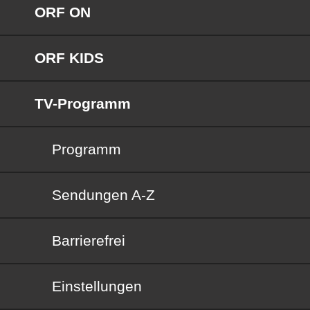
ORF ON
ORF KIDS
TV-Programm
Programm
Sendungen von A bis Z
Sendungen A-Z
Barrierefrei
Barrierefrei
Einstellungen