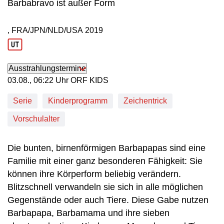
Barbabravo ist außer Form
, FRA/JPN/NLD/USA
2019
Produktionsland: FRA/JPN/NLD/USA
Produktionsjahr: 2019
Ausstrahlungstermine
03. August, 06:22 Uhr in ORF KIDS
03.08., 06:22 Uhr ORF KIDS
Serie
Kinderprogramm
Zeichentrick
Vorschulalter
Die bunten, birnenförmigen Barbapapas sind eine
Familie mit einer ganz besonderen Fähigkeit: Sie
können ihre Körperform beliebig verändern.
Blitzschnell verwandeln sie sich in alle möglichen
Gegenstände oder auch Tiere. Diese Gabe nutzen
Barbapapa, Barbamama und ihre sieben