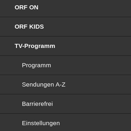
ORF ON
ORF KIDS
TV-Programm
Programm
Sendungen von A bis Z
Sendungen A-Z
Barrierefrei
Barrierefrei
Einstellungen