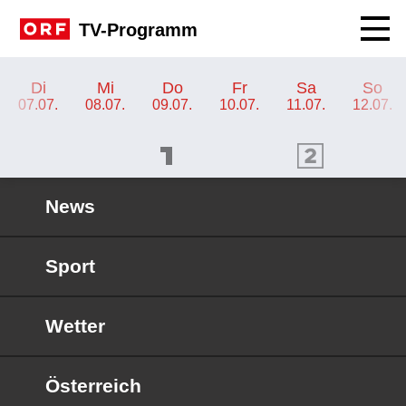
Navig
TV-Programm
TV-Programm ORF 2 Kärnten
Di
Mi
Do
Fr
Sa
So
07.07.
08.07.
09.07.
10.07.
11.07.
12.07.
ORF 1 Programm
ORF 2 Programm
OR
News
Sport
Wetter
Österreich