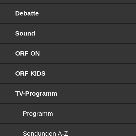
Debatte
Sound
ORF ON
ORF KIDS
TV-Programm
Programm
Sendungen von A bis Z
Sendungen A-Z